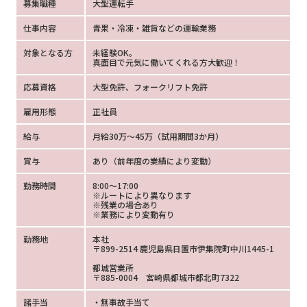
募集職種
大型運転手
仕事内容
青果・冷凍・雑貨などの運輸業務
対象となる方
未経験OK。
真面目で元気に働いてくれる方大歓迎！
応募資格
大型免許、フォークリフト免許
雇用形態
正社員
給与
月給30万～45万（試用期間3か月）
賞与
あり（前年度の業績により変動）
勤務時間
8:00～17:00
※ルートにより異なります
※残業の場合あり
※業務により変動有り
勤務地
本社
〒899-2514 鹿児島県日置市伊集院町中川1445-1
都城営業所
〒885-0004 宮崎県都城市都北町7322
諸手当
・無事故手当て