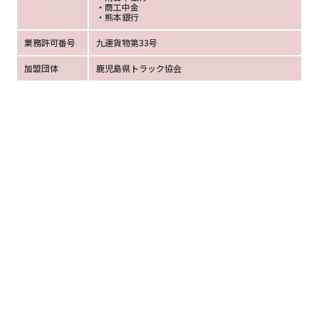
・商工中金
・熊本銀行
業務許可番号
九運貨物第33号
加盟団体
鹿児島県トラック協会