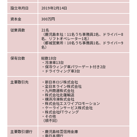
設立年月日
2019年2月14日
資本金
300万円
従業員数
21名
（鹿児島本社：11名うち事務員2名、ドライバー8
名、リフトオペレーター1名）
（都城営業所：10名うち事務員1名、ドライバー9
名）
保有台数
総数18台
・冷凍車13台
・保冷ウィング車パワーゲート付き2台
・ドライウィング車3台
主要取引先
・新日本ロジ株式会社
・全日本ライン株式会社
・九州商運株式会社
・株式会社北薩輸送
・横浜冷凍株式会社
・株式会社エスワイプロモーション
・ケーラインサービス株式会社
・株式会社FTウィング
・その他
（順不同）
主要取引銀行
・鹿児島相互信用金庫
・南日本銀行